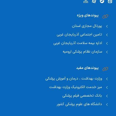
شماره فکس:
04445522430 - 04445530100
پست الکترونیک:
tekab.mehrhospital@umsu.ac.ir
آدرس:
خیابان انقلاب - روبروی مسجد ولیعصر (عج)
پیوندهای ویژه
پورتال مجازی استان
تامین اجتماعی آذربایجان غربی
اداره بیمه سلامت آذربایجان غربی
سازمان نظام پزشکی ارومیه
پیوندهای مفید