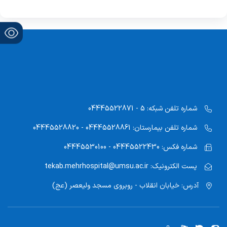
شماره تلفن شبکه:
5 - 04445522871
شماره تلفن بیمارستان:
04445528861 - 04445528820